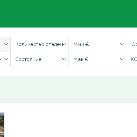
Количество спален
Мин €
О
е
Состояние
Мак €