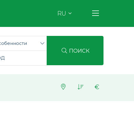
RU
собенности
ПОИСК
€