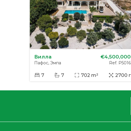
Вилла
€4,500,000
Пафос, Эмпа
Ref. P5016
7
7
702 m²
2700 