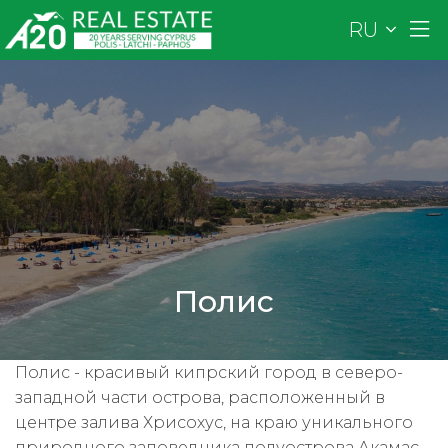
RU
Полис
Полис - красивый кипрский город в северо-
западной части острова, расположенный в
центре залива Хрисохус, на краю уникального
природного заповедника полуострова Акамас.